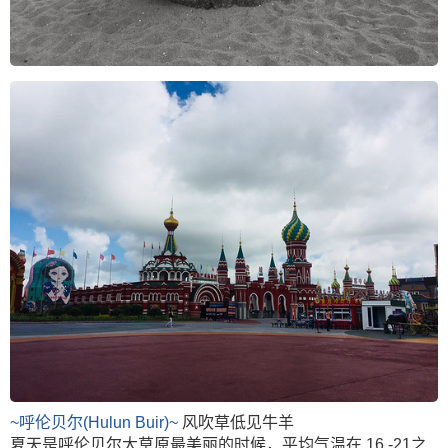
~呼伦贝尔(Hulun Buir)~
风吹草低见牛羊
夏天是呼伦贝尔大草原最美丽的时候，平均气温在 16 -21之