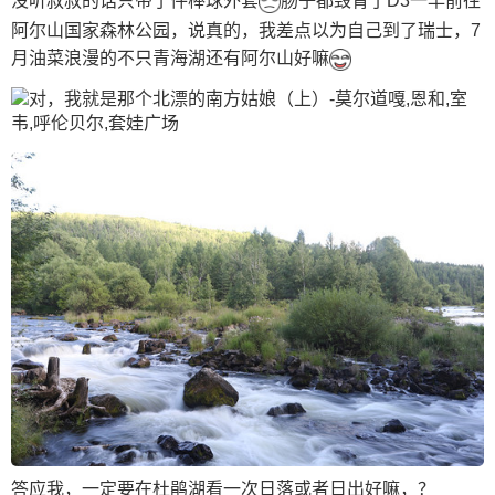
没听叔叔的话只带了件棒球外套
肠子都毁青了D3一早前往
阿尔山国家森林公园，说真的，我差点以为自己到了瑞士，7
月油菜浪漫的不只青海湖还有阿尔山好嘛
答应我，一定要在杜鹃湖看一次日落或者日出好嘛，？