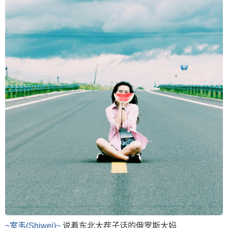
~室韦(Shiwei)~
说着东北大茬子话的俄罗斯大妈