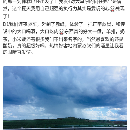
的那一刻你就已经出发了！我发4对大草原的向往完全是偶
然，这个夏天我用自己超强的执行力其实是爱玩的心
兑现
了！
D1我们连夜驱车，赶到了赤峰，体验了一把正宗蒙餐，和传
说中的大口喝酒，大口吃肉
东西真的好大一盘，羊排，奶
茶，小米饭还有很多我叫不出来名字的，当然最喜欢的还是
酸奶，真的超级好喝，热情好客地内蒙叔叔们的酒量让我看
的眼睛直发愣。