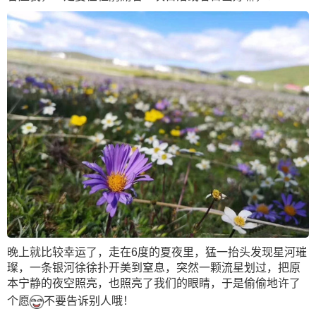
晚上就比较幸运了，走在6度的夏夜里，猛一抬头发现星河璀
璨，一条银河徐徐扑开美到窒息，突然一颗流星划过，把原
本宁静的夜空照亮，也照亮了我们的眼睛，于是偷偷地许了
个愿
不要告诉别人哦！