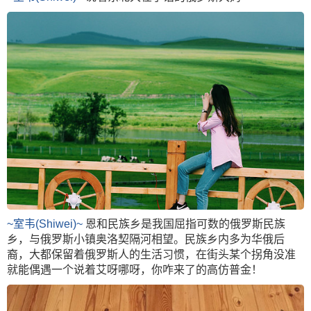
~室韦(Shiwei)~
恩和民族乡是我国屈指可数的俄罗斯民族
乡，与俄罗斯小镇奥洛契隔河相望。民族乡内多为华俄后
裔，大都保留着俄罗斯人的生活习惯，在街头某个拐角没准
就能偶遇一个说着艾呀哪呀，你咋来了的高仿普金！