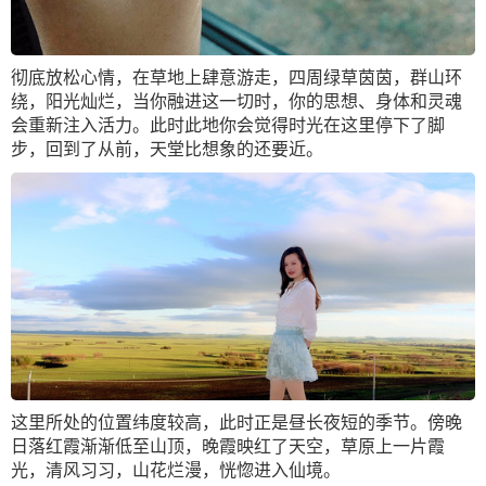
彻底放松心情，在草地上肆意游走，四周绿草茵茵，群山环
绕，阳光灿烂，当你融进这一切时，你的思想、身体和灵魂
会重新注入活力。此时此地你会觉得时光在这里停下了脚
步，回到了从前，天堂比想象的还要近。
这里所处的位置纬度较高，此时正是昼长夜短的季节。傍晚
日落红霞渐渐低至山顶，晚霞映红了天空，草原上一片霞
光，清风习习，山花烂漫，恍惚进入仙境。