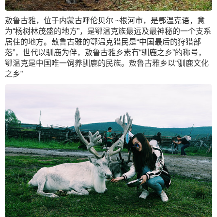
敖鲁古雅，位于内蒙古呼伦贝尔 ~根河市，是鄂温克语，意
为“杨树林茂盛的地方”，是鄂温克族最远及最神秘的一个支系
居住的地方。敖鲁古雅的鄂温克猎民是“中国最后的狩猎部
落”，世代以驯鹿为伴，敖鲁古雅乡素有“驯鹿之乡”的称号，
鄂温克是中国唯一饲养驯鹿的民族。敖鲁古雅乡以“驯鹿文化
之乡”