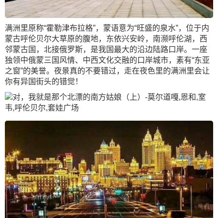
满洲里原称“霍勒津布拉格”，蒙语意为“旺盛的泉水”，位于内
蒙古呼伦贝尔大草原的腹地，东依兴安岭，南濒呼伦湖，西
邻蒙古国，北接俄罗斯，是我国最大的沿边陆路口岸。一座
独领中俄蒙三国风情、中西文化交融的口岸城市，素有“东亚
之窗”的美誉。夜景真的不要错过，走在夜色里的满洲里会让
你有异国街头的错觉！