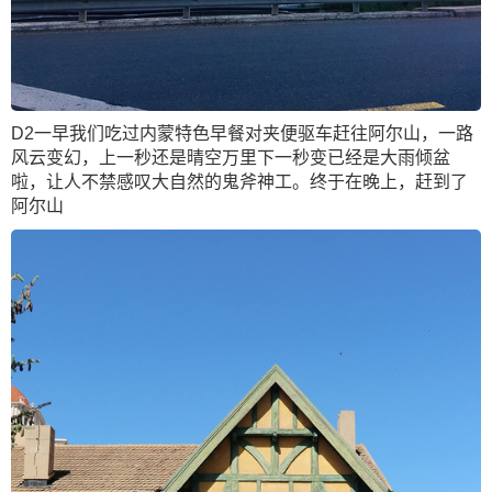
D2一早我们吃过内蒙特色早餐对夹便驱车赶往阿尔山，一路
风云变幻，上一秒还是晴空万里下一秒变已经是大雨倾盆
啦，让人不禁感叹大自然的鬼斧神工。终于在晚上，赶到了
阿尔山