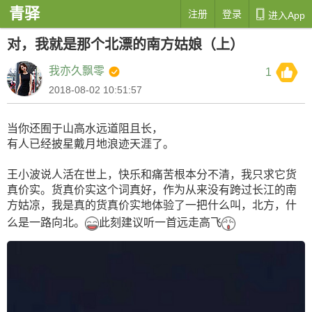
青驿

注册
登录
进入App
对，我就是那个北漂的南方姑娘（上）
我亦久飘零
1
2018-08-02 10:51:57
当你还囿于山高水远道阻且长，
有人已经披星戴月地浪迹天涯了。
王小波说人活在世上，快乐和痛苦根本分不清，我只求它货
真价实。货真价实这个词真好，作为从来没有跨过长江的南
方姑凉，我是真的货真价实地体验了一把什么叫，北方，什
么是一路向北。
此刻建议听一首远走高飞