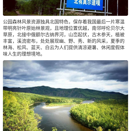
公园森林风景资源独具北国特色，保存着我国最后一片寒温
带明亮针叶原始林景观，且地理位置优越，南邻呼伦贝尔大
草原，北接中俄额尔古纳界河，山峦起伏，古木参天，植被
丰富，溪流密布，处处展现幽、野、秀、新的风采，夏季的
林海、松风、蓝天、白云为人们提供清凉避暑、休闲度假体
味人生的理想境地。