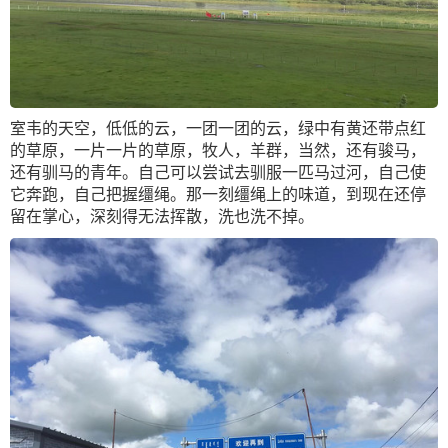
室韦的天空，低低的云，一团一团的云，绿中有黄还带点红
的草原，一片一片的草原，牧人，羊群，当然，还有骏马，
还有驯马的青年。自己可以尝试去驯服一匹马过河，自己使
它奔跑，自己把握缰绳。那一刻缰绳上的味道，到现在还停
留在掌心，深刻得无法挥散，洗也洗不掉。