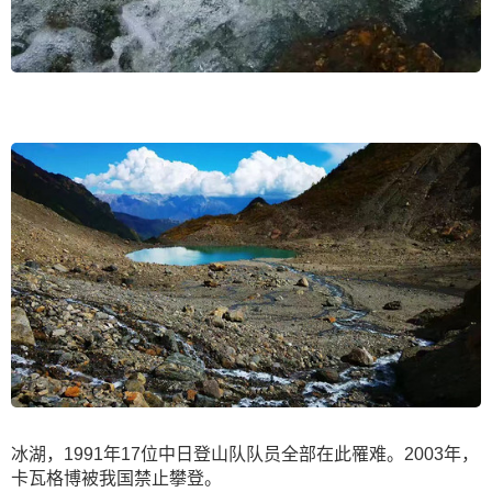
冰湖，1991年17位中日登山队队员全部在此罹难。2003年，
卡瓦格博被我国禁止攀登。