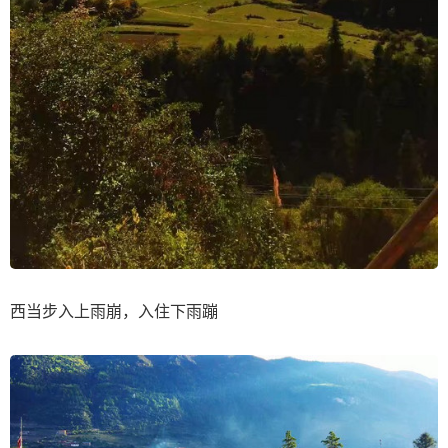
西当步入上雨崩，入住下雨蹦