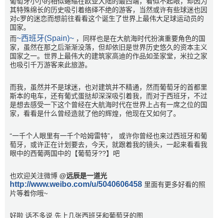
葡萄牙小小的相似蜷缩在欧亚大陆的最西端，看似不起眼，却因为
其特殊绵长的历史吸引着络绎不绝的游客，当然或许有些球迷也因
对c罗的迷恋而想前往看看这个诞生了世界上最伟大足球运动员的
国家。
~西班牙(Spain)~
而
，同样也是在大航海时代扮演重要角色的国
家，虽然在那之后渐渐没落，但却依旧是世界历史悠久的资本主义
国家之一。世界上最伟大的建筑家高迪的作品如圣家堂，米拉之家
也吸引千万游客来此旅游。
而我，虽然并不是球迷，也对建筑并不精通，然而葡萄牙的首都里
斯本的电车，还有葡式蛋挞却深深吸引着我，而对于西班牙，不过
是想去感受一下这个曾经在大航海时代在世界上占有一席之位的国
家，看看是什么曾经造就了他的辉煌，他现在又如何了。
“一千个人眼里有一千个哈姆雷特”， 或许你曾经也来过西班牙和葡
萄牙，或许正在计划要去，今天，就跟着我的镜头，一起来看看我
眼中的西葡两国中的【葡萄牙??】吧
也欢迎关注微博
@远辰是一道光
http://www.weibo.com/u/5040606458
里面有更多好看的照
片等着你哦~
好啦 话不多说 先上几张西班牙和葡萄牙的图