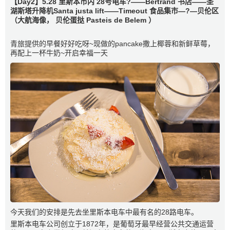
【Day2】5.28 里斯本市内 28号电车?——Bertrand 书店——圣
湖斯塔升降机Santa justa lift——Timeout 食品集市—?—贝伦区
（大航海像， 贝伦蛋挞 Pasteis de Belem ）
青旅提供的早餐好好吃呀~现做的pancake撒上椰蓉和新鲜草莓，
再配上一杯牛奶~开启幸福一天
今天我们的安排是先去坐里斯本电车中最有名的28路电车。
里斯本电车公司创立于1872年，是葡萄牙最早经营公共交通运营