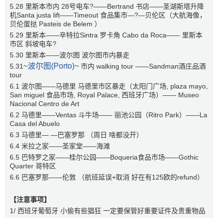
5.28 里斯本市内 28号电车?——Bertrand 书店——圣湖斯塔升降
机Santa justa lift——Timeout 食品集市—?—贝伦区（大航海像，
贝伦蛋挞 Pasteis de Belem ）
5.29 里斯本——辛特拉Sintra 罗卡角 Cabo da Roca—— 里斯本
市区 斜坡电车?
5.30 里斯本——波尔图 波尔图市内暴走
~波尔图(Porto)~
5.31
市内 walking tour ——Sandman酒庄品酒
tour
6.1 波尔图—️—马德里 马德里市区暴走（太阳门广场, plaza mayo,
San miguel 食品市场, Royal Palace, 西班牙广场）—— Museo
Nacional Centro de Art
6.2 马德里——Ventas 斗牛场—— 丽池公园（Ritro Park）——La
Casa del Abuelo
6.3 马德里— —巴塞罗那 （周日 啥都没开）
6.4 米拉之家——圣家堂——海滩
6.5 巴特罗之家——桂尔公园——Boqueria食品市场——Gothic
Quarter 哥特区
6.6 巴塞罗那—️—伦敦 （航班延误+取消 好在有125欧的refund）
【注意事项】
1/ 西班牙葡萄牙 小偷有些猖狂 一定要保管好重要证件及贵重物品