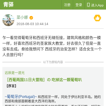
青驿

注册
登录
进入App
菜小娜
2018-08-03 10:44:14
乍一看觉得葡萄牙和西班牙无缝衔接，建筑风格和颜色一模
一样，好喜欢西班牙的圣家族大教堂，好去很久了但是一直
没有去成。叁拾我想问下 西班牙的治安怎样？适合女生一个
人去旅行吗？
以下为原帖内容
远辰是一道光
［西葡两国11日大冒险］の 吃掉这一颗葡萄叭
【序言】
~葡萄牙(Portugal)~
和西班牙一样，同处于伊比利亚半岛。她的
西部和南部面朝着是大西洋的海岸。