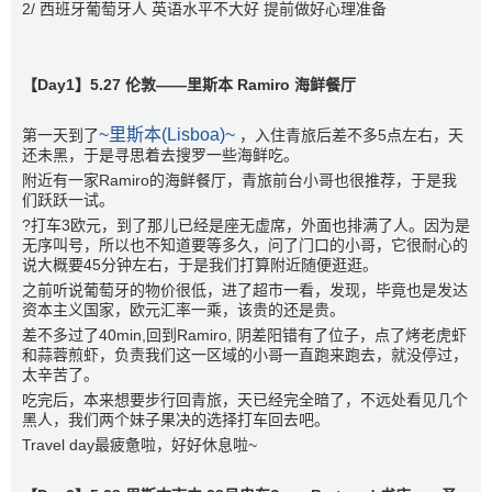
2/ 西班牙葡萄牙人 英语水平不大好 提前做好心理准备
【Day1】5.27 伦敦—️—里斯本 Ramiro 海鲜餐厅
~里斯本(Lisboa)~
第一天到了
，入住青旅后差不多5点左右，天
还未黑，于是寻思着去搜罗一些海鲜吃。
附近有一家Ramiro的海鲜餐厅，青旅前台小哥也很推荐，于是我
们跃跃一试。
?打车3欧元，到了那儿已经是座无虚席，外面也排满了人。因为是
无序叫号，所以也不知道要等多久，问了门口的小哥，它很耐心的
说大概要45分钟左右，于是我们打算附近随便逛逛。
之前听说葡萄牙的物价很低，进了超市一看，发现，毕竟也是发达
资本主义国家，欧元汇率一乘，该贵的还是贵。
差不多过了40min,回到Ramiro, 阴差阳错有了位子，点了烤老虎虾
和蒜蓉煎虾，负责我们这一区域的小哥一直跑来跑去，就没停过，
太辛苦了。
吃完后，本来想要步行回青旅，天已经完全暗了，不远处看见几个
黑人，我们两个妹子果决的选择打车回去吧。
Travel day最疲惫啦，好好休息啦~