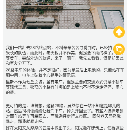


我们一路赶去28路终点站，不料辛辛苦苦寻觅到时，已经拍了几十
米长的队伍，而此时，老天也并不作美，似是要下雨的样子。我们
等着车，突然外边的轨道，来了一辆车，我先去看看，但是却因此
和室友分开了。
28路电车的体验，并不是很好，因为是最后上电池的，只能站在车
厢中间，电车上贴着小心扒手的警示语。
里斯本作为七丘之城，虽有电车，但是主要的交通方式仍是小轿车
等现代工具，狭窄的小路有时哪怕是上坡也不得不走走停停，闹心
的很。
更可怕的是，谁曾想，这辆28路，居然停在一站不知道是哪儿的
站，然后司机便纷纷让我们下车，掉头开回去了。有些人选择走到
对面车站等车再坐回去，而我选择步行去市区。 既然老天熙然我
暴走，那我就暴走吧。
好在太阳又从厚厚的云层中探出了头，阳光撒在建筑上，使得这些