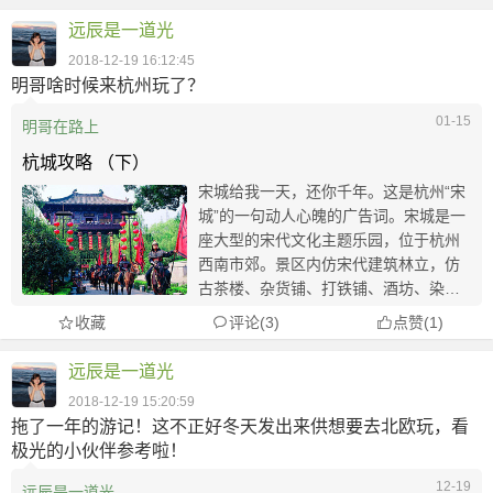
藉。 【JAN】 1 ...
远辰是一道光
2018-12-19 16:12:45
明哥啥时候来杭州玩了？
01-15
明哥在路上
杭城攻略 （下）
宋城给我一天，还你千年。这是杭州“宋
城”的一句动人心魄的广告词。宋城是一
座大型的宋代文化主题乐园，位于杭州
西南市郊。景区内仿宋代建筑林立，仿
古茶楼、杂货铺、打铁铺、酒坊、染坊
等随处可见，一派古色古香。街上随处
收藏
评论(3)
点赞
(
1
)
可见木偶戏、皮影戏、打擂台等各种表
演和杂耍，还会遇到披甲士兵在巡街、
远辰是一道光
或是正在缉拿逃...
2018-12-19 15:20:59
拖了一年的游记！这不正好冬天发出来供想要去北欧玩，看
极光的小伙伴参考啦！
12-19
远辰是一道光