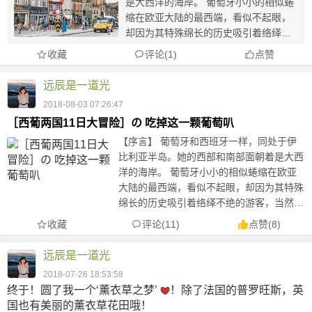
是大西洋的海岸。 葡萄牙小小的相似蜷
缩在欧亚大陆的最西端，看似不起眼，
却因为其特殊绵长的历史吸引着络绎不
绝的游客，当然或许有些球迷也因对c罗
收藏
评论(1)
点赞
的迷恋而想前往看看这个诞生了世界上
最伟大足球运动员的国家。 而西班牙，
远辰是一道光
同样也是在...
2018-08-03 07:26:47
［西葡两国11日大冒险］の 吃掉这一颗葡萄叭
【序言】 葡萄牙和西班牙一样，同处于伊
比利亚半岛。她的西部和南部面朝着是大西
洋的海岸。 葡萄牙小小的相似蜷缩在欧亚
大陆的最西端，看似不起眼，却因为其特殊
绵长的历史吸引着络绎不绝的游客，当然或
许有些球迷也因对c罗的迷恋而想前往看看
收藏
评论(11)
点赞
(
8
)
这个诞生了世界上最伟大足球运动员的国
家。 而西班牙，同样也是在...
远辰是一道光
2018-07-26 18:53:58
终于！圆了我一个‘薰衣草之梦’
！除了法国的普罗旺斯，英
国也有美丽的薰衣草花田哦！