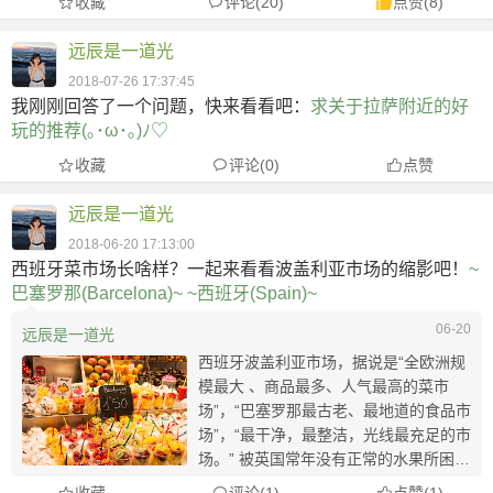
收藏
评论(20)
点赞
(
8
)
格兰西部一个区域的统称。 这里完美地保
存着上百个古老优雅的经...
远辰是一道光
2018-07-26 17:37:45
我刚刚回答了一个问题，快来看看吧：
求关于拉萨附近的好
玩的推荐(｡･ω･｡)ﾉ♡
收藏
评论(0)
点赞
远辰是一道光
2018-06-20 17:13:00
西班牙菜市场长啥样？一起来看看波盖利亚市场的缩影吧！
~
巴塞罗那(Barcelona)~
~西班牙(Spain)~
06-20
远辰是一道光
西班牙波盖利亚市场，据说是“全欧洲规
模最大 、商品最多、人气最高的菜市
场”，“巴塞罗那最古老、最地道的食品市
场”，“最干净，最整洁，光线最充足的市
场。” 被英国常年没有正常的水果所困扰
的我们（不是种类少就是不甜）决定要