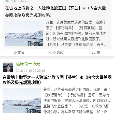
在雪地上撒野之一人独游北欧五国【芬兰】❄️（内含大量
美图攻略及极光观测攻略）
芬兰，这片美丽而遥远的国度，我终于
来了 【旅行清单】 【行前准备】 签
证：因为有法国申根签，提前入境法国
过，所以就可以直接飞北欧国家了。
【机票】 从伦敦飞斯德哥尔摩，再从斯
京飞赫尔辛基，加上正好避开了圣诞假
收藏
评论(0)
点赞
高峰期，去程机票和离开芬兰的机票加
起来一共600块钱左右。 【住宿】 因为
远辰是一道光
是报名的...
2018-12-19 15:20:10
在雪地上撒野之一人独游北欧五国【芬兰】❄️（内含大量美图
攻略及极光观测攻略）
芬兰，这片美丽而遥远的国度，我终于来了
【旅行清单】 【行前准备】 签证：因为有
法国申根签，提前入境法国过，所以就可以
直接飞北欧国家了。 【机票】 从伦敦飞斯
德哥尔摩，再从斯京飞赫尔辛基，加上正好