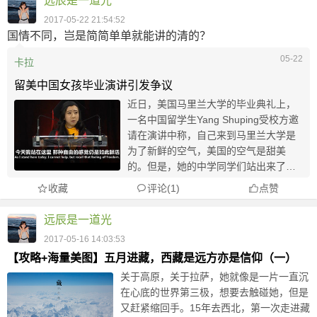
远辰是一道光
2017-05-22 21:54:52
国情不同，岂是简简单单就能讲的清的？
05-22
卡拉
留美中国女孩毕业演讲引发争议
近日，美国马里兰大学的毕业典礼上，
一名中国留学生Yang Shuping受校方邀
请在演讲中称，自己来到马里兰大学是
为了新鲜的空气，美国的空气是甜美
的。但是，她的中学同学们站出来了，
说她是在云南昆明长大的。很多网友想
收藏
评论(1)
点赞
问问她，是马里兰大学的空气新鲜，还
是昆明、丽江、大理的空气新鲜？这是
远辰是一道光
马里兰大学...
2017-05-16 14:03:53
【攻略+海量美图】五月进藏，西藏是远方亦是信仰（一）
关于高原，关于拉萨，她就像是一片一直沉
在心底的世界第三极，想要去触碰她，但是
又赶紧缩回手。15年去西北，第一次走进藏