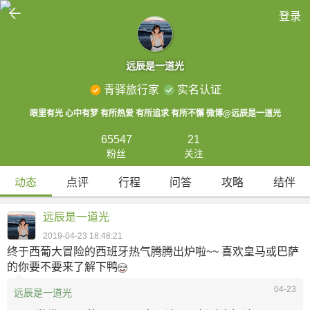

登录
远辰是一道光
青驿旅行家
实名认证
眼里有光 心中有梦 有所热爱 有所追求 有所不懈 微博@远辰是一道光
65547
21
粉丝
关注
动态
点评
行程
问答
攻略
结伴
远辰是一道光
2019-04-23 18:48:21
终于西葡大冒险的西班牙热气腾腾出炉啦~~ 喜欢皇马或巴萨
的你要不要来了解下鸭
04-23
远辰是一道光