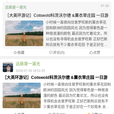
07-26
远辰是一道光
［大英环游记］Cotswold科茨沃尔德 &薰衣草庄园 一日游
小时候一直很向往普罗旺斯的薰衣草花
田和欧洲的田园风光 因为觉得紫色是一
种很浪漫的颜色 最近因为忙着论文，所
以也没有寻得机会去普罗旺斯 正好巴斯
附近就有不少薰衣草花田 于是正好在一
个好周末 去那儿看看 薰衣草花田位于科
收藏
评论(0)
点赞
茨沃尔德，是英格兰西部一个区域的统
称。 这里完美地保存着上百个古老优雅
远辰是一道光
的经...
2018-07-26 18:51:35
［大英环游记］Cotswold科茨沃尔德 &薰衣草庄园 一日游
小时候一直很向往普罗旺斯的薰衣草花田和
欧洲的田园风光 因为觉得紫色是一种很浪
漫的颜色 最近因为忙着论文，所以也没有
寻得机会去普罗旺斯 正好巴斯附近就有不
少薰衣草花田 于是正好在一个好周末 去那
儿看看 薰衣草花田位于科茨沃尔德，是英