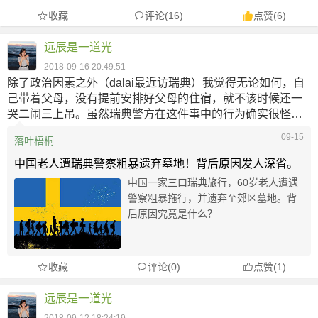
避开了圣诞假高峰期，去程机票和离开芬兰
收藏
评论(16)
点赞
(
6
)
的机票加起来一共600块钱左右。 【住宿】
因为是报名的...
远辰是一道光
2018-09-16 20:49:51
除了政治因素之外（dalai最近访瑞典）我觉得无论如何，自
己带着父母，没有提前安排好父母的住宿，就不该时候还一
哭二闹三上吊。虽然瑞典警方在这件事中的行为确实很怪
异，或许可以按楼主的说法解释
09-15
落叶梧桐
反正一个巴掌拍不响，我个人在瑞典旅游后的感觉就挺好
的。
中国老人遭瑞典警察粗暴遗弃墓地！背后原因发人深省。
而且入乡随俗吧，尊重当地的文化习惯和既定规则是最基本
中国一家三口瑞典旅行，60岁老人遭遇
的。王志安说“文明就是体面，知道分寸”。
警察粗暴拖行，并遗弃至郊区墓地。背
后原因究竟是什么？
收藏
评论(0)
点赞
(
1
)
远辰是一道光