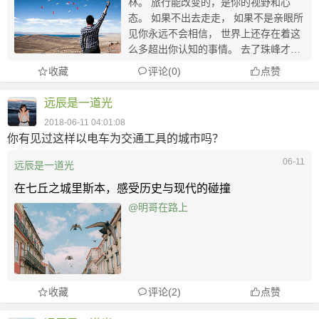
林。 旅行能改变的，是你的视野和心
态。 如果不出去走走， 如果不是亲眼所
见你永远不会相信， 世界上还存在着这
么多超出你认知的事情。 去了珠峰才知
道，这里的路标是“尸体”。而他们在成为
收藏
评论(0)
点赞
“路标”前，也曾鲜活如你我。 去了广东
潮汕才知道，没有一头牛能活着走出这
远辰是一道光
里...
2018-06-11 04:01:08
你有见过这样以电车为交通工具的城市吗？
06-11
远辰是一道光
在七丘之城里斯本，感受历史与现代的碰撞
@明哥在路上
收藏
评论(2)
点赞