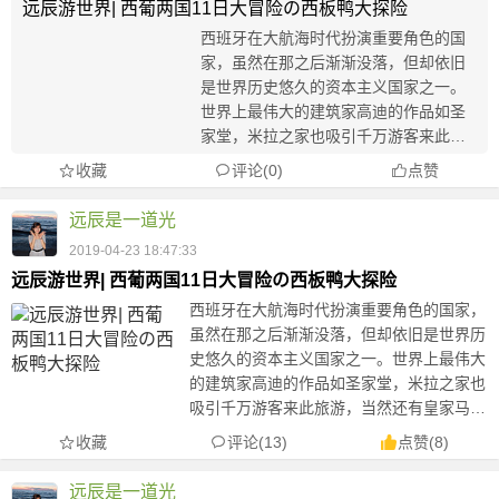
远辰游世界| 西葡两国11日大冒险の西板鸭大探险
西班牙在大航海时代扮演重要角色的国
家，虽然在那之后渐渐没落，但却依旧
是世界历史悠久的资本主义国家之一。
世界上最伟大的建筑家高迪的作品如圣
家堂，米拉之家也吸引千万游客来此旅
游，当然还有皇家马德里和巴塞罗那两
收藏
评论(0)
点赞
大足球俱乐部使西班牙闻名全球。所以
趁着写完论文有时间，赶紧实地感受一
远辰是一道光
波~ 【行程】 6...
2019-04-23 18:47:33
远辰游世界| 西葡两国11日大冒险の西板鸭大探险
西班牙在大航海时代扮演重要角色的国家，
虽然在那之后渐渐没落，但却依旧是世界历
史悠久的资本主义国家之一。世界上最伟大
的建筑家高迪的作品如圣家堂，米拉之家也
吸引千万游客来此旅游，当然还有皇家马德
里和巴塞罗那两大足球俱乐部使西班牙闻名
收藏
评论(13)
点赞
(
8
)
全球。所以趁着写完论文有时间，赶紧实地
感受一波~ 【行程】 6...
远辰是一道光