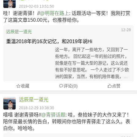
2019-02-03 13:51:50
哇！谢谢青驿！//
@明哥在路上
: 话题活动一等奖！我刚打赏
了这篇文章150.00元，也推荐给你。
12-28
远辰是一道光
重温2018年的16次记忆，和2019年说Hi
这一年，离开了一些地方，又回到了一
些地方。 回忆起这一年的拍过的照片，
就像是在写一篇大型的游记，这么说还
有些不好意思呢。 一个人走过了不少欧
洲的国家，当然，有相机陪伴着我，便
也不是那么孤单了，能够记录下一些大
收藏
评论(0)
点赞
脑不能够永远记住的画面和时刻，对我
这般感性的人，到是个慰藉。 【JAN】
远辰是一道光
1 ...
2018-12-29 10:38:30
嘻嘻 谢谢青驿呀//
@青驿话题
: 哇，叁拾妹子的大作又来了！
陪伴是最长情的告白，转眼间你也陪伴青驿走了这么久。表
白你。哈哈哈。