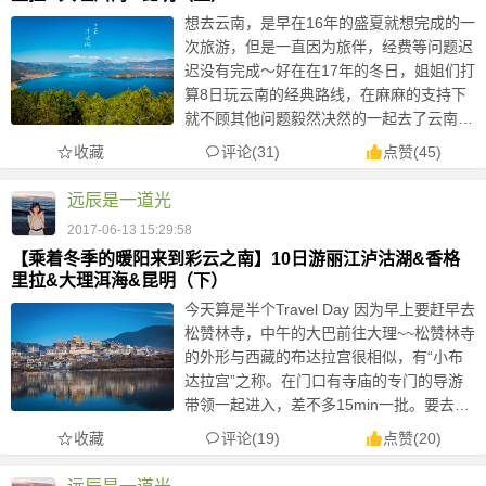
想去云南，是早在16年的盛夏就想完成的一
次旅游，但是一直因为旅伴，经费等问题迟
迟没有完成～好在在17年的冬日，姐姐们打
算8日玩云南的经典路线，在麻麻的支持下
就不顾其他问题毅然决然的一起去了云南～
二月的云南，人刚刚好，天气刚刚好，海拔
收藏
评论(31)
点赞
(
45
)
刚刚好，一切都刚刚好～算是一场愉快的...
远辰是一道光
2017-06-13 15:29:58
【乘着冬季的暖阳来到彩云之南】10日游丽江泸沽湖&香格
里拉&大理洱海&昆明（下）
今天算是半个Travel Day 因为早上要赶早去
松赞林寺，中午的大巴前往大理~~松赞林寺
的外形与西藏的布达拉宫很相似，有“小布
达拉宫”之称。在门口有寺庙的专门的导游
带领一起进入，差不多15min一批。要去松
赞林寺的话，可以从香格里拉县城乘3路公
收藏
评论(19)
点赞
(
20
)
交，终点站为松赞林寺，票价...