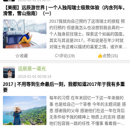
2018-02-11 21:06:17
【美图】远辰游世界 | 一个人独闯瑞士极致体验（内含列车，
滑雪，雪山指南）（一）
2017我就向自己预约了这场瑞士的旅程 预
约归预约 但是我怎么也没想到我会真的一
个人独身前往瑞士，探索这个如画的国度。
其实与其说是2017，不如说是在年少时就
对瑞士有这难以描述的喜爱之情，或许来自
阿尔卑斯硬糖？ 一个阿尔卑斯山脉脚下的
收藏
评论(19)
点赞
(
15
)
国家，一个政治中立的...
远辰是一道光
2018-01-01 00:56:19
2017 | 不用等到生命最后一刻，我都知道2017年于我有多重
要
每年的习惯 在年末回忆一下这一年来做的
事 也是给自己一个答卷 今年的主题词是 感
恩 感谢我的父母 感谢他们在这一年在背后
无条件给予我的精神上 物质上的支持 感谢
他们包容我一路的任性 不懂事 看着我一点
点成长 之前在网上看见一句话，是这么说