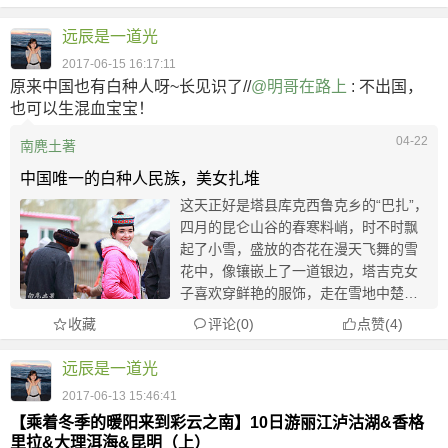
阳，看看光秃秃的行道树，看看燃煤而生起
的袅袅的烟。有人说，冬日...
远辰是一道光
2017-06-15 16:17:11
原来中国也有白种人呀~长见识了//
@明哥在路上
: 不出国，
也可以生混血宝宝！
04-22
南麂土著
中国唯一的白种人民族，美女扎堆
这天正好是塔县库克西鲁克乡的“巴扎”，
四月的昆仑山谷的春寒料峭，时不时飘
起了小雪，盛放的杏花在漫天飞舞的雪
花中，像镶嵌上了一道银边，塔吉克女
子喜欢穿鲜艳的服饰，走在雪地中楚楚
动人，特别引人注目。塔什库尔干塔吉
收藏
评论(0)
点赞
(
4
)
克自治县是塔吉克人聚居区，早在公元
前2000年—公元前1500年，塔吉克族的
远辰是一道光
先民就已...
2017-06-13 15:46:41
【乘着冬季的暖阳来到彩云之南】10日游丽江泸沽湖&香格
里拉&大理洱海&昆明（上）