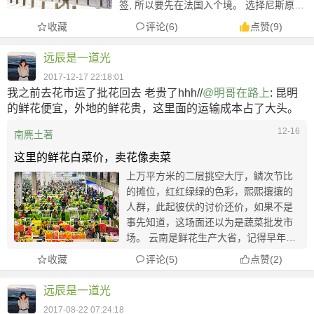
签, 所以要先在法国入个境。 选择尼斯原因
特别实际，从伦敦飞尼斯蔚蓝国际海岸机场
收藏
评论(6)
点赞
(
9
)
（Aéroport de Nice Côte d&...
远辰是一道光
2017-12-17 22:18:01
我之前去花市运了批花回去 老贵了hhh//
@明哥在路上
: 昆明
的鲜花便宜，外地的鲜花贵，这里面的运输成本占了大头。
12-16
南麂土著
这里的鲜花白菜价，卖花像卖菜
上万平方米的二层挑空大厅，鳞次节比
的摊位，红红绿绿的色彩，熙熙攘攘的
人群，此起彼伏的讨价还价，如果不是
事先知道，这场面还以为是蔬菜批发市
场。 云南是鲜花生产大省，记得早年从
昆明回来，飞机上总有许多人都抱着几
收藏
评论(5)
点赞
(
2
)
束鲜花，满脸洋溢着笑容。这次刚好傍
晚有时间，直接从机场附近打了个车，
远辰是一道光
奔向昆明最大的斗...
2017-08-22 07:24:18