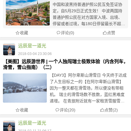
中国和波黑持普通护照公民互免签证协
定，自5月29日正式生效！ 中波两国持
普通护照公民在对方国家入境、出境、
停留或者过境，每180日停留最长不超过
90日，免办签证。 如在对方国家每180
收藏
评论(0)
点赞
日停留超过90日，或学习、工作、从事
媒体报道等须经对方国家主管部门事先
远辰是一道光
批...
2018-03-04 23:30:06
【美图】远辰游世界 | 一个人独闯瑞士极致体验（内含列车，
滑雪，雪山指南）（二）
【DAY3】阿尔卑斯山滑雪日 今天终于达成
了人生目标之一的【在阿尔卑斯山滑雪】
因为一整天都在滑雪场，所以便没有带相
机。 瑞士的滑雪场数不胜数，蓝红黑难度
递增。 在青旅附近就有一家租赁雪服雪具
的户外商店，并且在附近有直达Lauterbrun
收藏
评论(20)
点赞
(
2
)
nen的滑雪巴士（一天仅一班），可以再凭
借ski ...
远辰是一道光