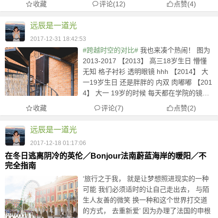
收藏
评论(12)
点赞
(
4
)
的： “当你老了，回顾一生，就会发觉，什
么时候出国读...
远辰是一道光
2017-12-31 18:42:53
#跨越时空的对比#
我也来凑个热闹！ 图为
2013-2017 【2013】 高三18岁生日 懵懂
无知 格子衬衫 透明眼镜 hhh 【2014】 大
一19岁生日 还是胖胖的 内双 肉嘟嘟 【201
4】 大一 19岁的时候 每天都在学院的镜子
门口拍一张照片 现在看这些照片都会暗自
收藏
评论(7)
点赞
(
2
)
发...
远辰是一道光
2017-12-18 01:17:06
在冬日逃离阴冷的英伦／Bonjour法南蔚蓝海岸的暖阳／不
完全指南
‘旅行之于我， 就是让梦想照进现实的一种
可能 我们必须适时的让自己走出去， 与陌
生人友善的微笑 换一种和这个世界打交道
的方式， 去重新爱’ 因为办理了法国的申根