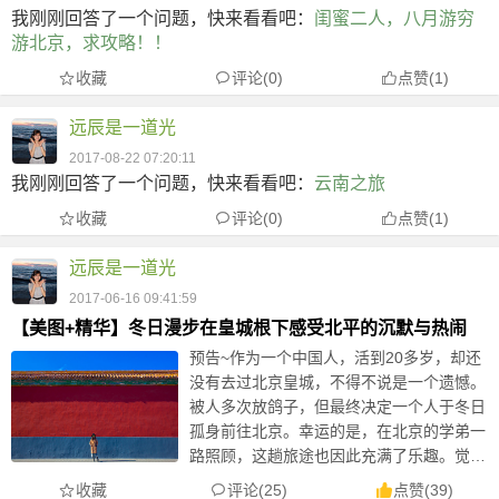
我刚刚回答了一个问题，快来看看吧：
闺蜜二人，八月游穷
游北京，求攻略！！
收藏
评论(0)
点赞
(
1
)
远辰是一道光
2017-08-22 07:20:11
我刚刚回答了一个问题，快来看看吧：
云南之旅
收藏
评论(0)
点赞
(
1
)
远辰是一道光
2017-06-16 09:41:59
【美图+精华】冬日漫步在皇城根下感受北平的沉默与热闹
预告~作为一个中国人，活到20多岁，却还
没有去过北京皇城，不得不说是一个遗憾。
被人多次放鸽子，但最终决定一个人于冬日
孤身前往北京。幸运的是，在北京的学弟一
路照顾，这趟旅途也因此充满了乐趣。觉得
北平要在冬日去看，看看躲在雾霾背后的太
收藏
评论(25)
点赞
(
39
)