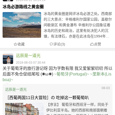
2018-09-12 18:24:19
冰岛必游路线之黄金圈
冰岛的黄金圈是网评冰岛必游之处。西南部
的三大景点：辛格维利尔国家公园，盖歇尔
间歇泉区 和黄金瀑布 辛维利尔公园象征着
冰岛的历史和政治，这里有处决犯人的沉
塘，有法律石，亦是在此冰岛在1994年宣
布独立，公元1000年信奉基督教。这里更
收藏
评论(3)
点赞
是亚欧板块和美洲板块的人分界点。几千米
长的大裂谷见证了岁月...
远辰是一道光
2018-08-03 07:30:44
关于葡萄牙的旅行游记呀 因为字数有限 我又爱絮絮叨叨 所以
后面不免仓促结尾啦 (✺ω✺)
~葡萄牙(Portugal)~
~里斯本(Lis
boa)~
08-03
远辰是一道光
［西葡两国11日大冒险］の 吃掉这一颗葡萄叭
【序言】 葡萄牙和西班牙一样，同处于
伊比利亚半岛。她的西部和南部面朝着