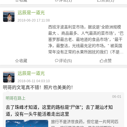
收藏
评论(1)
点赞
(
1
)
拜访一下这个世界闻名的“菜市场”。 不
过第一印象就像是走进了上海城隍
远辰是一道光
庙，...
2018-06-20 17:11:08
西班牙波盖利亚市场，据说是“全欧洲规模
最大 、商品最多、人气最高的菜市场”，“巴
塞罗那最古老、最地道的食品市场”，“最干
净，最整洁，光线最充足的市场。” 被英国
常年没有正常的水果所困扰的我们（不是种
类少就是不甜）决定要拜访一下这个世界闻
收藏
评论(5)
点赞
名的“菜市场”。 不过第一印象就像是走进了
上海城隍庙，...
远辰是一道光
2018-06-11 04:03:10
明哥的文笔真不错！照片也美美的！
06-01
明哥在路上
去了珠峰才知道，这里的路标是“尸体”；去了潮汕才知
道，没有一头牛能活着走出这里
旅行不是济世良药，但它是一片阿司匹