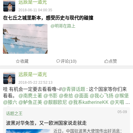
远辰是一道光
2018-06-11 04:00:35
在七丘之城里斯本，感受历史与现代的碰撞
@明哥在路上
收藏
评论(10)
点赞
远辰是一道光
2018-05-22 22:52:13
哇 有机会一定要去看看噜~//
@青驿话题
: 这个国家等你们来
看看。
@南麂土著
@书影
@叁拾
@面面
@我心飞扬
@猴堡
@滕六
@鲈鱼正美
@靓靓欧尼
@我系katherineKK
@天唱
@
绫子
@薄荷的尾巴
@董舒子
@haruxu
05-09
话题之王
波黑对华免签，又一欧洲国家说走就走
近日，中国驻波黑大使馆传出好消息：