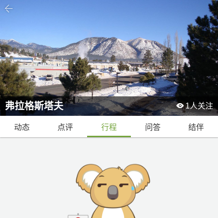

弗拉格斯塔夫

1
人关注
动态
点评
行程
问答
结伴