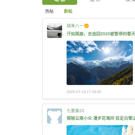
热帖
新帖
胡来八一
汗如雨崩，去追回2020被暂停的春
2020-07-18 17:39:00
七里香23
探秘云南小众 漫步花海间 驻足白雪