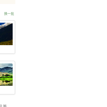
换一批
问 答