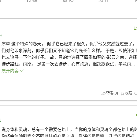
1
天。
序章 这个特殊的春天， 似乎它已经来了很久，似乎他又突然就过去了。
们对他印象深刻，似乎我们又不知道它到底长什么样。 于是，即使汗如
也去追寻一下他的样子。 故，目的地选择了四季如春的-彩云之南，选
徒步路线，雨崩。 是第一次去徒步，心有忐忑，但跃跃欲试，毕竟雨...
展开内容
转发(
3
)
收藏
山
说身体和灵魂，总有一个需要在路上，当你的身体和灵魂全都在路上的
你将会体验到完全不同以往的心灵之旅，洗涤的是灵魂，升华的是精神。