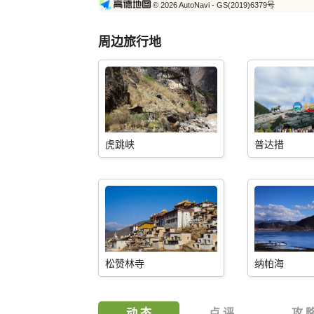
© 2026 AutoNavi
- GS(2019)6379号
周边旅行地
虎跳峡
普达措
松赞林寺
纳帕海
动 态
点 评
攻 