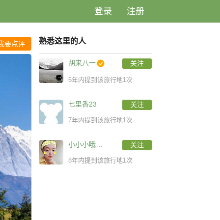
登录
注册
熟悉这里的人
我要点评
胡来八一
关注
6年内提到该旅行地1次
七里香23
关注
7年内提到该旅行地1次
小小小哦小小月呀
关注
8年内提到该旅行地1次