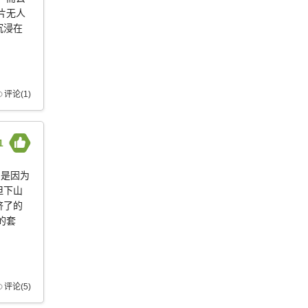
片无人
沉浸在
评论(1)
1
，是因为
但下山
挤了的
的套
评论(5)