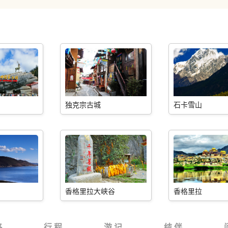
独克宗古城
石卡雪山
香格里拉大峡谷
香格里拉
略
行 程
游 记
结 伴