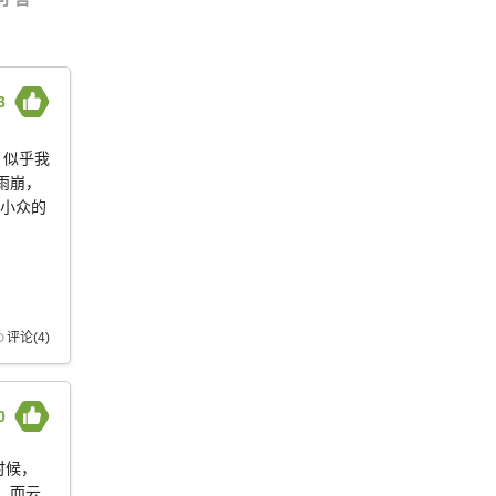
3
 似乎我
雨崩，
择小众的
评论(4)
0
时候，
 而云