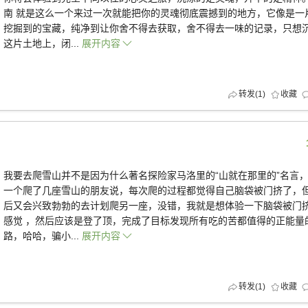
南 就是这么一个来过一次就能把你的灵魂彻底震撼到的地方，它像是一
挖掘到的宝藏，纯净到让你舍不得去获取，舍不得去一味的记录，只想
这片土地上，闭...
展开内容
转发(
1
)
收藏
我要去爬雪山并不是因为什么著名探险家马洛里的“山就在那里的”名言
一个爬了几座雪山的朋友说，每次爬的过程都觉得自己脑袋被门挤了，
后又会兴致勃勃的去计划爬另一座，没错，我就是想体验一下脑袋被门
感觉 ，然后应该是登了顶，完成了目标发现所有吃的苦都值得的正能量
路，哈哈，骗小...
展开内容
转发(
1
)
收藏