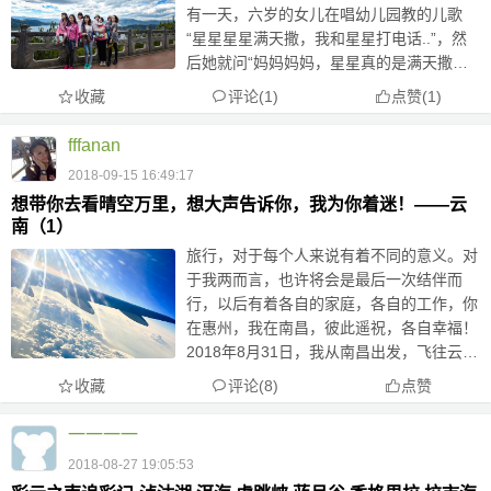
有一天，六岁的女儿在唱幼儿园教的儿歌
“星星星星满天撒，我和星星打电话..”，然
后她就问“妈妈妈妈，星星真的是满天撒的
吗？”。。。 多么无趣的童年呐。但确实，
收藏
评论(1)
点赞
(
1
)
相对于大自然，城市就如同一口井，天就那
么点大，星光永...
fffanan
2018-09-15 16:49:17
想带你去看晴空万里，想大声告诉你，我为你着迷！——云
南（1）
旅行，对于每个人来说有着不同的意义。对
于我两而言，也许将会是最后一次结伴而
行，以后有着各自的家庭，各自的工作，你
在惠州，我在南昌，彼此遥祝，各自幸福！
2018年8月31日，我从南昌出发，飞往云南
丽江，你从广州出发，与我在丽江展开一段
收藏
评论(8)
点赞
美丽旅程！ 由丽江机场乘坐巴士（丽江机
场的巴士只要有机就...
一一一一
2018-08-27 19:05:53