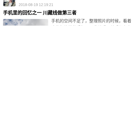
2018-08-19 12:19:21
手机里的回忆之一 川藏线做第三者
手机的空间不足了，整理照片的时候，看着
这些年旅游的手机照（非单反，单反都存在
我电脑上），不由得回忆起这几年路上的点
点滴滴。就像美酒，几年的陈酿，历久弥
香，忍不住记录一下往日的时光。按照行程
分成几篇吧。 第一篇 川藏线上做第三者 时
收藏
评论(4)
点赞
(
1
)
光倒转，回到16年的9月份。“boss，你...
Wonderful
2018-08-20 19:04:32
川藏线318之旅第二篇
Day 10 拉萨 景点：布达拉宫 心心念念的拉
萨，布达拉宫，和以往想象的样子有所不
同，还是那么雄伟，但是没有电视上那么光
彩照人，进去之后文物众多，有些地方金碧
辉煌 Day 11 拉萨——山南 景点：羊卓雍措
景色令人心旷神怡，三大圣湖之一！ Day 1
收藏
评论(4)
点赞
2 山南——鲁朗 有幸看到双彩虹 Day