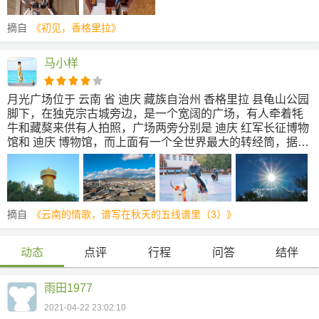
泽，算是点缀松赞林寺的一颗明珠。 拉姆央措湖衬托下的松
赞林寺，显得美而神圣。绕着拉姆央措湖走完大概2小时，特
摘自
《初见，香格里拉》
别需要防晒，太阳太晒了，紫外线太强了。 我发觉我一路上
运气都挺好的，出了松赞林寺没等多久3路就到了，坐到迪庆
州民族中学下车，转坐1路，过2站就到了客运站，步行可
马小样
至。话说我离开的这天，班禅十一世来了香格里拉，好多路
都被封起来了！
月光广场位于 云南 省 迪庆 藏族自治州 香格里拉 县龟山公园
脚下，在独克宗古城旁边，是一个宽阔的广场，有人牵着牦
牛和藏獒来供有人拍照，广场两旁分别是 迪庆 红军长征博物
馆和 迪庆 博物馆，而上面有一个全世界最大的转经筒，据说
总重有60吨，这个转经筒为镏金纯铜制作，筒内藏有经咒、
六字真言124万条和各种佛宝16吨，当地人的话需要三个壮
汉才能转得动。 在上去转经筒的路上，有一些小寺庙，如果
不进去的话可以从两边继续走，在藏区，顺时针代表了一个
顺利吉祥含义，所以最好就是走左边的小道，包括在转经筒
摘自
《云南的情歌，谱写在秋天的五线谱里（3）》
时，也要按顺时针方向转动。我们到 香格里拉 时，一场大火
已经把独宗克古城烧的面目全非了，在上面可以俯瞰独宗克
动态
点评
行程
问答
结伴
古城。 当年一把火烧毁了整座古城，那幅残破的模样我现在
还记得，今天在美好的天气下看见复苏的古城，希望现在的
你会更坚强。
雨田1977
2021-04-22 23:02:10