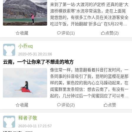
来到了第一站-大渡河的泸定桥 还真的是“大
渡桥横铁索寒”水流非常湍急，走在上面晃
晃悠悠的，有很多工作人员在关注游客安全
吃过午饭，开始翻越“折多山” 在5月22号，
折多山都能下雪 由于交通管制，我们在折
收藏
评论(1)
点赞
(
2
)
多山堵了好久，堵车期间，南方的人士
（我）疯狂拍照，太
小乔xq
2020-05-31 20:21:06
云南，一个让你来了不想走的地方
像往常一样，随意翻看着抖音打发时间，一
条同事的抖音吸引了我，昆明的蓝樱花是那
样的美，紫色控的我内心立马躁动起来，在
闺蜜群里发条短信：想去云南了，有没有一
起的，几分钟过后一个闺蜜回应了可以考
虑。私聊我去找攻略。打开微博 搜索云南
收藏
评论(2)
点赞
旅游攻略，跳出一篇软文，看完更心动了，
加了里面推荐的民宿“牧心民...
释者子敬
2020-03-11 17:21:57