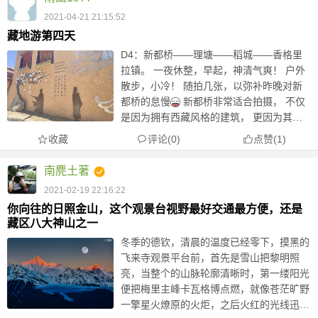
2021-04-21 21:15:52
藏地游第四天
D4：新都桥——理塘——稻城——香格里
拉镇。 一夜休整，早起，神清气爽！ 户外
散步，小冷！ 随拍几张，以弥补昨晚对新
都桥的怠慢
新都桥非常适合拍摄， 不仅
是因为拥有西藏风格的建筑， 更因为其自
然风光打造了光与影的世界， 在这里，你
收藏
评论(0)
点赞
(
1
)
会发现神奇的光线，无垠的草原，金黄的柏
杨，山峦连绵起伏，牛羊安详...
南麂土著
2021-02-19 22:16:22
你向往的日照金山，这个观景台视野最好交通最方便，还是
藏区八大神山之一
冬季的德钦，清晨的温度已经零下，摸黑的
飞来寺观景平台前，首先是雪山把黎明照
亮，当整个的山脉轮廓清晰时，第一缕阳光
便把梅里主峰卡瓦格博点燃，就像苍茫旷野
一擎星火燎原的火炬，之后火红的光线迅速