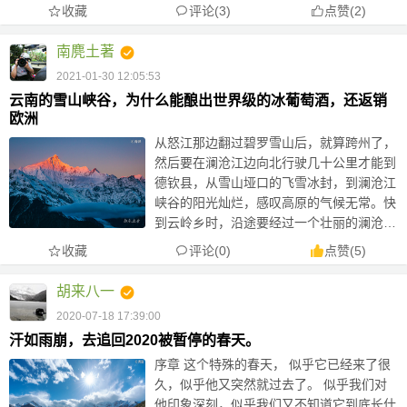
下移铺展开来，像一幅开启新的一天的大
收藏
评论(3)
点赞
(
2
)
幕，顿时整个山谷一片金光，人们齐声欢
呼，这个只有10分钟的日照金山...
南麂土著
2021-01-30 12:05:53
云南的雪山峡谷，为什么能酿出世界级的冰葡萄酒，还返销
欧洲
从怒江那边翻过碧罗雪山后，就算跨州了，
然后要在澜沧江边向北行驶几十公里才能到
德钦县，从雪山垭口的飞雪冰封，到澜沧江
峡谷的阳光灿烂，感叹高原的气候无常。快
到云岭乡时，沿途要经过一个壮丽的澜沧江
大拐弯，冬季的江水像一条碧绿的锦带。
收藏
评论(0)
点赞
(
5
)
其实在飞来寺就为了这一刻的日照金山，吃
完早餐后，忽然想起8年前...
胡来八一
2020-07-18 17:39:00
汗如雨崩，去追回2020被暂停的春天。
序章 这个特殊的春天， 似乎它已经来了很
久，似乎他又突然就过去了。 似乎我们对
他印象深刻，似乎我们又不知道它到底长什