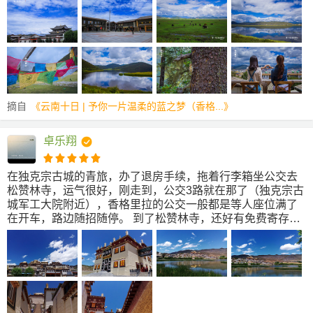
古城寻找提前订好的青旅。 入住后去纳帕海环湖，租了电瓶
车说走就走。租电瓶车价格会比大理稍贵一些，60-80元。纳
帕海伊拉草原，是滇西北最大的春季牧场，旱季是湿地草
甸，雨季是湖泊。无需门票。纳帕海，意料之外的美，格外
的欣喜。 第二天，提前在网上预定了古城到普达措的车票与
门票，总共260元，包括往返车票和公园门票，好处是往返的
车很方便，无须担心赶不上班车。从独克宗古城到普达措的
摘自
《云南十日 | 予你一片温柔的蓝之梦（香格...》
班车，最早一趟是8点，晚上回来最晚是4点半，除了班车外
还可以选择包车。 普达措国家公园门票正价258/人，包括
138的门票和120的观光车票，学生价189元。景区三部分：
卓乐翔
属都湖、弥里塘高原牧场、以及碧塔海。属都湖需要步行3公
里多，弥里塘高原牧场是一个观景台，观光车只在那里停留
在独克宗古城的青旅，办了退房手续，拖着行李箱坐公交去
十几分钟，碧塔海需要步行4公里多。属都湖和碧塔海都有一
松赞林寺，运气很好，刚走到，公交3路就在那了（独克宗古
部分可以坐船前行，以减少步行距离，船票每一段50元。其
城军工大院附近），香格里拉的公交一般都是等人座位满了
实我个人觉得只要体力可以的人，走完全程是没问题的，这
在开车，路边随招随停。 到了松赞林寺，还好有免费寄存行
个船还是有些略坑的。（当然体力不好或者会有高反的人需
李的地方，不用拖着行李去看松赞林寺。 第一眼看到松赞林
要量力而行）。三个景点之间距离较远，必须要乘坐观光
寺，金灿灿的好闪啊。小布达拉宫，不是很大，需要顺时针
车。
欣赏，这是宗教信仰，不同民族如果要出家，是到松赞林寺
不同的地方出家，比如纳西族是到卓康参出家等等。绕了央
措湖走了一圈，一路上都会有最佳摄影点的站牌提醒爱摄影
的。央措湖据说是天女掉在人间的镜子，其实是个湿地沼