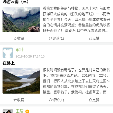
浅游云南（三）
香格里拉的美丽与神秘，因八十六年前那本
获得巨大成功的《消失的地平线》一书而传
播至全世界！今天，四人帮小组成员揣着兴
奋的心情并充满渴望：香格里拉的虎跳峡将
掀开面纱了！ 虎跳石 耳中充斥着急流的咆
哮，感觉和虎啸并无二致！ 鬼斧神工！真
收藏
评论(1)
点赞
正的大气魄！时空都在颤栗！ 就在众人慨
叹之时，梁公子故作疑惑地询问温而...
紫叶
2019-10-26 17:24:10
在路上
很长时间没有动笔了，也算是对自己的反省
吧，“憋”出来这篇游记。 2019年9月22号，
我们一行四人从北京踏上了去往天府之国～
成都的高铁列车，在成都我们逗留了两天，
锦里，宽窄巷子，武侯祠，杜甫草堂，而后
我们就开始步入川西环线了， 此次环游，
收藏
评论(1)
点赞
我们聘请了一位四川专职司机为我们做司兼
导，他的车技，人品超好，...
王居