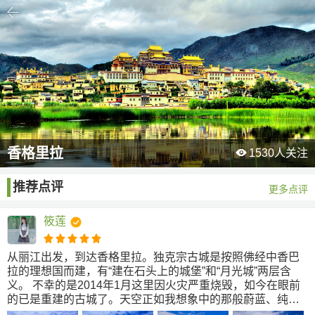

香格里拉

1530
人关注
推荐点评
更多点评
筱莲
从丽江出发，到达香格里拉。独克宗古城是按照佛经中香巴
拉的理想国而建，有“建在石头上的城堡”和“月光城”两层含
义。 不幸的是2014年1月这里因火灾严重烧毁，如今在眼前
的已是重建的古城了。天空正如我想象中的那般蔚蓝、纯
净、通透。 正午的太阳晒在身上暖暖的，我们吃过饭后穿过