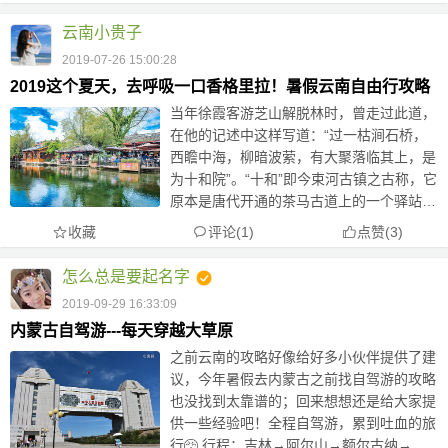
是茶马古道的枢纽，也是中国保存最好、最
大的藏民居群。 这是座被藏人...
云南小贵子
2019-07-26 15:00:28
2019这个夏天，去呼吸一口香格里拉！暑假云南自由行攻略
当年徐霞客游芝山解脱林时，曾走过此道，
在他的记述中这样写道：“过一枯涧石桥，
西瞻中海，柳暗波萦，有大聚落临其上，是
为十和院”。“十和”即今束河古镇之古称，它
原本是唐代开通的茶马古道上的一个驿站，
经唐、宋、元、明、清千余年的发展，一个
收藏
评论(1)
点赞
(
3
)
小驿站逐渐发展成为了一个小镇。 【行程
安排】 day1：束...
怎么总是要起名字
2019-09-29 16:33:09
内蒙古自驾游---每天穿越大草原
之前云南的攻略好像给好多小伙伴提供了建
议，今年暑假去内蒙古之前找自驾游的攻略
也没找到太靠谱的；回来想想还是给大家提
供一些经验吧！全程自驾游，累到吐血的旅
行
行程：吉林→阿尔山→额尔古纳→室