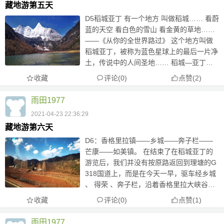
藏地游第五天
D5稻城亚丁 有一个地方 叫做稻城…… 看蔚
蓝的天空 看白色的雪山 看金黄的草地……
——《从你的全世界路过》 这个地方叫做
稻城亚丁，被称为蓝色星球上的最后一片净
土，传说中的人间圣地…… 稻城—亚丁风
景区位于四川甘孜藏族自治州南部，地处青
收藏
评论(0)
点赞
(
2
)
藏高原东部，因其独特而原始的自然环境、
美丽风景被誉为“最后的香...
雨田1977
2021-04-23 22:36:29
藏地游第六天
D6：香格里拉镇——乡城——奔子栏——
芒康——如美镇。 在结束了在稻城亚丁的
游览后，我们并没有按原路返回到理塘的G
318国道上，而是在今天一早，驱车经乡城
、 得荣 、奔子栏，沿着香格里拉大峡谷和
金沙江峡谷前往云南省境内的迪庆州德钦
收藏
评论(0)
点赞
(
1
)
县，走一段滇藏线 G214，欣赏了著名的白
马雪山、梅里雪山和千年古盐...
雨田1977