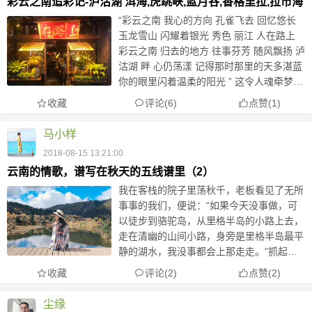
彩云之南追彩记-泸沽湖 洱海,虎跳峡,蓝月谷,香格里拉,拉市海
“彩云之南 我心的方向 孔雀飞去 回忆悠长
玉龙雪山 闪耀着银光 秀色 丽江 人在路上
彩云之南 归去的地方 往事芬芳 随风飘扬 泸
沽湖 畔 心仍荡漾 记得那时那里的天多湛蓝
你的眼里闪着温柔的阳光 ” 这令人魂牵梦萦
的地方，吸引着我们前往。10天9晚的彩云
收藏
评论(6)
点赞
(
1
)
之南追彩之旅是这么让人陶醉，...
马小样
2018-08-15 13:21:00
云南的情歌，谱写在秋天的五线谱里（2）
我在客栈的院子里荡秋千，老板看见了无所
事事的我们，便说：“如果今天没事做，可
以徒步到骆驼岛，从里格半岛的小路上去，
走在清幽的山间小路，身旁是里格半岛最平
静的湖水，我没事都会上那走走。”抓起相
机，戴上我的草帽，牵着他的手开始今天散
收藏
评论(2)
点赞
(
2
)
漫的行程。
尘缘