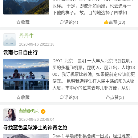
么样。 于是，即使汗如雨崩，也去追寻一
下他的样子。 故，目的地选择了四季如春
的-彩云之南，选择小众的徒步路线，雨
收藏
评论(4)
点赞
(
13
)
崩。 是第一次去徒步，心有忐忑，但跃跃
欲试，毕竟雨...
丹丹牛
2020-09-16 20:22:18
云南七日自由行
DAY1 北京—昆明 一大早从北京飞到昆明，
买的多程飞机票，昆明入、丽江出，人均13
00，我订机票比较晚，如果提前定应该能更
便宜。 昆明我选择住在人民中路的阳光A版
大厦，市中心的位置去哪儿都方便，从机场
打车去花了78元，民宿我在爱彼迎订的一晚
收藏
评论(0)
点赞
(
3
)
280，有两张大床我
靓靓欧尼
2020-09-26 23:48:04
寻找蓝色星球净土的神奇之旅
Day-1 早晨成都集合统一出发，经过雅安，