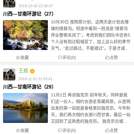
2019-10-30 22:36:47
川西—甘南环游记（27）
10月30日 按照原计划，这两天是计划去理
塘的措普沟。但途中看到一则消息“措普沟
停业整顿关闭了”。考虑到我们团队中还有5
个人没有到过稻城亚丁，加上这么好的季节
天气，“走过路过，不能错过”。于是才成就
了昨天那么精彩纷呈的“亚丁之旅”。 真如比
收藏
评论(0)
点赞
参老师为昨天的游记点评的那样： 神山召
唤 身心舒展...
王居
2019-11-01 22:55:41
川西—甘南环游记（29）
11月1日 再进独克宗 前年秋天，同样是我
们这一伙人，相约去游走青藏高原。从昆明
出发的第一站就是香格里拉独克宗。今年秋
天，我们再次相约去游川西甘南，最后一站
又回到了这熟悉的独克宗。 独克宗古城，
是一座有着1300多年历史的文化古城，曾
收藏
评论(0)
点赞