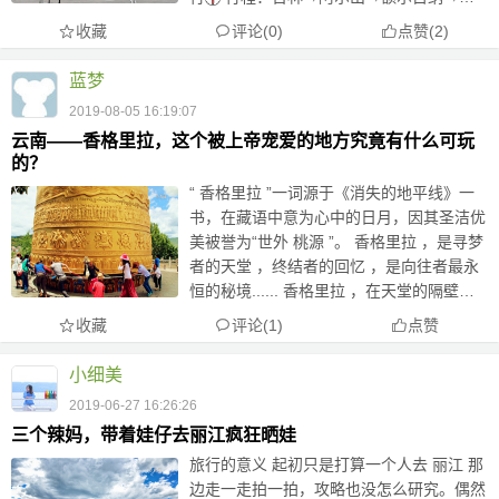
韦→满洲里→吉林 2019.8.9 从吉林省的一
收藏
评论(0)
点赞
(
2
)
个小镇出发，直奔内蒙古。本来我爸准备去
额尔古纳河的...
蓝梦
2019-08-05 16:19:07
云南——香格里拉，这个被上帝宠爱的地方究竟有什么可玩
的？
“ 香格里拉 ”一词源于《消失的地平线》一
书，在藏语中意为心中的日月，因其圣洁优
美被誉为“世外 桃源 ”。 香格里拉 ，是寻梦
者的天堂 ，终结者的回忆 ，是向往者最永
恒的秘境...... 香格里拉 ，在天堂的隔壁，
是离天空最近的地方！ 那里蓝天白云，空
收藏
评论(1)
点赞
气清新 ，有浓郁的藏族文化气息 。 这...
小细美
2019-06-27 16:26:26
三个辣妈，带着娃仔去丽江疯狂晒娃
旅行的意义 起初只是打算一个人去 丽江 那
边走一走拍一拍，攻略也没怎么研究。偶然